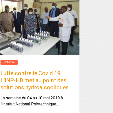
INVENTION
Lutte contre le Covid 19 :
L’INP-HB met au point des
solutions hydroalcooliques
La semaine du 04 au 10 mai 2019 à
l’Institut National Polytechnique…