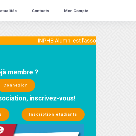
ctualités
Contacts
Mon Compte
INPHB Alumni est l’association des diplômés de l’
jà membre ?
Connexion
sociation, inscrivez-vous!
s
Inscription étudiants