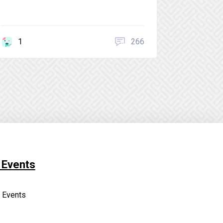
1
266
 Events
 Events