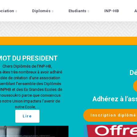
ciation
Diplomés
Etudiants
INP-HB
A



MOT DU PRESIDENT
Chers Diplômés de l’INP-HB,
Dé
 êtes très nombreux à avoir adhéré
’idée de création d’une association
semblant l’ensemble des Diplômés
’INPHB et des Ex Grandes Ecoles de
oussoukro parce que convaincus
Adhérez à l’as
 notre Union impactera l’avenir de
notre Ecole, ...
Inscription diplômé
Lire