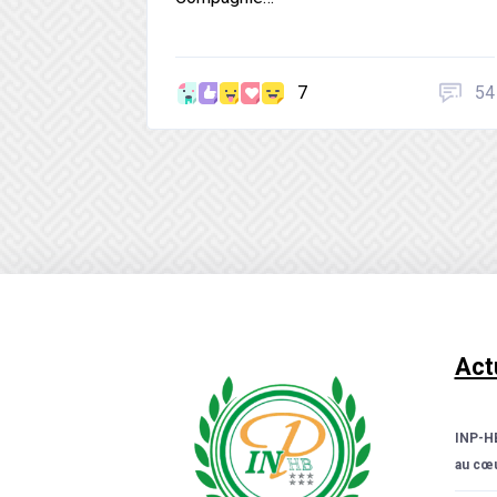
7
54
Act
INP-HB
au cœu