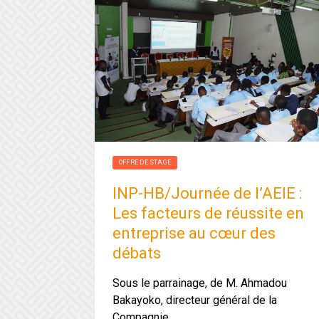
OFFRE DE STAGE
INP-HB/Journée de l’AEIE :
Les facteurs de réussite en
entreprise au cœur des
débats
Sous le parrainage, de M. Ahmadou
Bakayoko, directeur général de la
Compagnie…